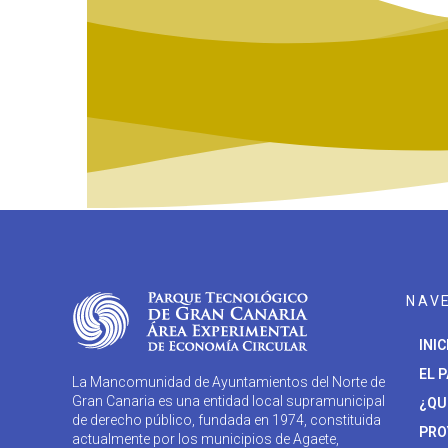
NAV
INIC
EL 
La Mancomunidad de Ayuntamientos del Norte de
Gran Canaria es una entidad local supramunicipal
¿QU
de derecho público, fundada en 1974, constituida
PRO
actualmente por los municipios de Agaete,