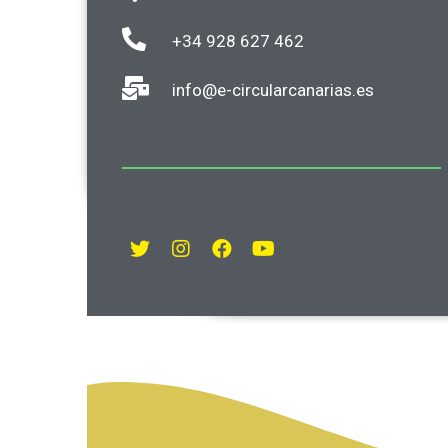
+34 928 627 462
info@e-circularcanarias.es